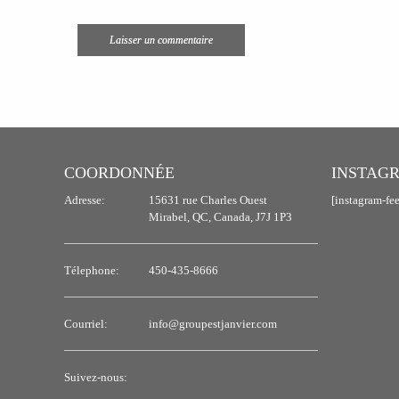
COORDONNÉE
INSTAG
Adresse:
15631 rue Charles Ouest
[instagram-fe
Mirabel, QC, Canada, J7J 1P3
Télephone:
450-435-8666
Courriel:
info@groupestjanvier.com
Suivez-nous: